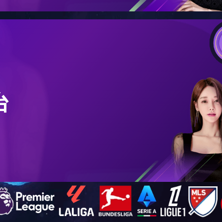
y by
wts-1.7